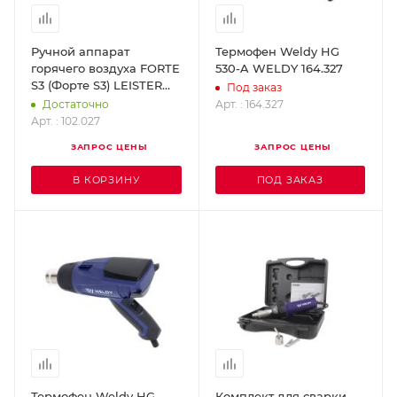
Ручной аппарат
Термофен Weldy HG
горячего воздуха FORTE
530-A WELDY 164.327
S3 (Форте S3) LEISTER
Под заказ
102.027
Арт. : 164.327
Достаточно
Арт. : 102.027
ЗАПРОС ЦЕНЫ
ЗАПРОС ЦЕНЫ
В КОРЗИНУ
ПОД ЗАКАЗ
Термофен Weldy HG
Комплект для сварки