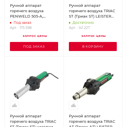
Ручной аппарат
Ручной аппарат
горячего воздуха
горячего воздуха TRIAC
PENWELD 505-A,
ST (Триак ST) LEISTER
230В/1550Вт, 8м LEISTER
141.227
Под заказ
Достаточно
175.598
Арт. : 175.598
Арт. : 141.227
ЗАПРОС ЦЕНЫ
ЗАПРОС ЦЕНЫ
ПОД ЗАКАЗ
В КОРЗИНУ
Ручной аппарат
Ручной аппарат
горячего воздуха TRIAC
горячего воздуха TRIAC
ST (Триак ST) насадки
AT (Триак АТ) LEISTER