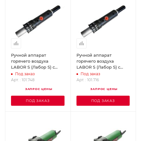
Ручной аппарат
Ручной аппарат
горячего воздуха
горячего воздуха
LABOR S (Лабор S) с
LABOR S (Лабор S) с
вентилятором MINOR
соединительным
Под заказ
Под заказ
LEISTER 101.748
блоком LEISTER 101.716
Арт. : 101.748
Арт. : 101.716
ЗАПРОС ЦЕНЫ
ЗАПРОС ЦЕНЫ
ПОД ЗАКАЗ
ПОД ЗАКАЗ