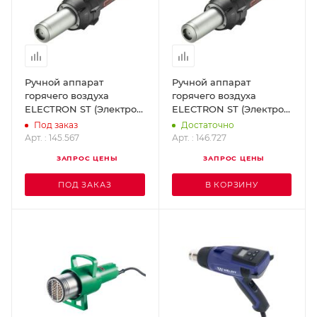
Ручной аппарат
Ручной аппарат
горячего воздуха
горячего воздуха
ELECTRON ST (Электрон
ELECTRON ST (Электрон
ST) в кейсе LEISTER
ST) без кейса LEISTER
Под заказ
Достаточно
145.567
146.727
Арт. : 145.567
Арт. : 146.727
ЗАПРОС ЦЕНЫ
ЗАПРОС ЦЕНЫ
ПОД ЗАКАЗ
В КОРЗИНУ