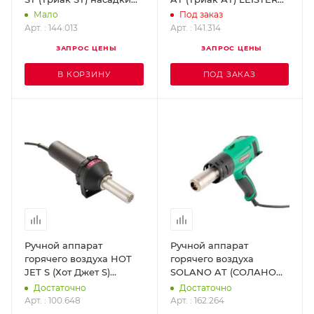
навинчиваются LEISTER
141.314
Мало
Под заказ
144.013
Арт. : 144.013
Арт. : 141.314
ЗАПРОС ЦЕНЫ
ЗАПРОС ЦЕНЫ
В КОРЗИНУ
ПОД ЗАКАЗ
Ручной аппарат
Ручной аппарат
горячего воздуха HOT
горячего воздуха
JET S (Хот Джет S)
SOLANO AT (СОЛАНО
LEISTER 100.648
АТ) LEISTER 162.264
Достаточно
Достаточно
Арт. : 100.648
Арт. : 162.264