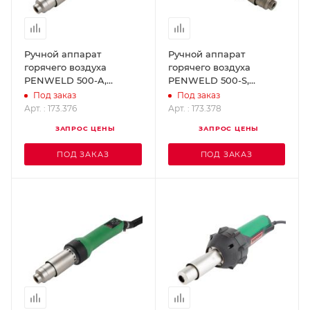
Ручной аппарат
Ручной аппарат
горячего воздуха
горячего воздуха
PENWELD 500-A,
PENWELD 500-S,
230В/1550Вт, 3м (цифр.
230В/1550Вт, 3м
Под заказ
Под заказ
управление, насадки
(аналоговое
Арт. : 173.376
Арт. : 173.378
насаживают LEISTER
управление, насадки
ЗАПРОС ЦЕНЫ
ЗАПРОС ЦЕНЫ
173.376
насаж LEISTER 173.378
ПОД ЗАКАЗ
ПОД ЗАКАЗ