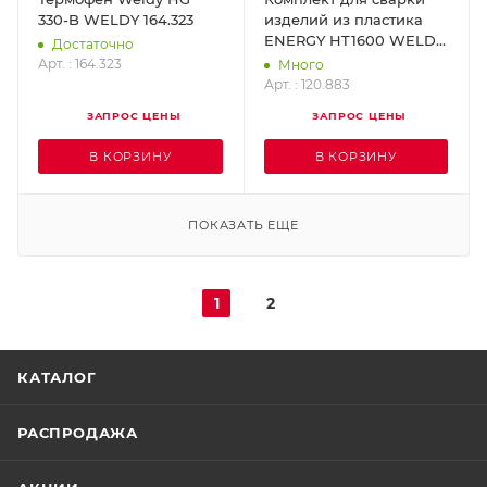
330-B WELDY 164.323
изделий из пластика
ENERGY HT1600 WELDY
Достаточно
120.883
Арт. : 164.323
Много
Арт. : 120.883
ЗАПРОС ЦЕНЫ
ЗАПРОС ЦЕНЫ
В КОРЗИНУ
В КОРЗИНУ
ПОКАЗАТЬ ЕЩЕ
1
2
КАТАЛОГ
РАСПРОДАЖА