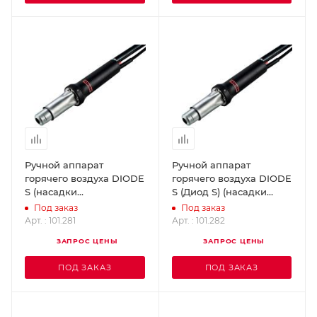
Ручной аппарат
Ручной аппарат
горячего воздуха DIODE
горячего воздуха DIODE
S (насадки
S (Диод S) (насадки
насаживаются) LEISTER
навинчиваются)
Под заказ
Под заказ
101.281
LEISTER 101.282
Арт. : 101.281
Арт. : 101.282
ЗАПРОС ЦЕНЫ
ЗАПРОС ЦЕНЫ
ПОД ЗАКАЗ
ПОД ЗАКАЗ