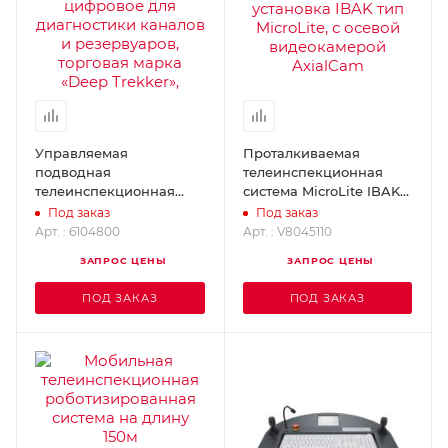
Управляемая
Проталкиваемая
подводная
телеинспекционная
телеинспекционная
система MicroLite IBAK
ситема PIPE-VIEW
V8045110
Под заказ
Под заказ
6104800
Арт. : 6104800
Арт. : V8045110
ЗАПРОС ЦЕНЫ
ЗАПРОС ЦЕНЫ
ПОД ЗАКАЗ
ПОД ЗАКАЗ