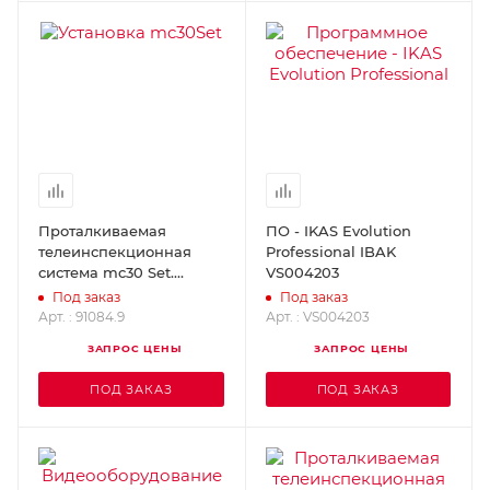
Проталкиваемая
ПО - IKAS Evolution
телеинспекционная
Professional IBAK
система mc30 Set.
VS004203
MINCAM 91084.9
Под заказ
Под заказ
Арт. : 91084.9
Арт. : VS004203
ЗАПРОС ЦЕНЫ
ЗАПРОС ЦЕНЫ
ПОД ЗАКАЗ
ПОД ЗАКАЗ