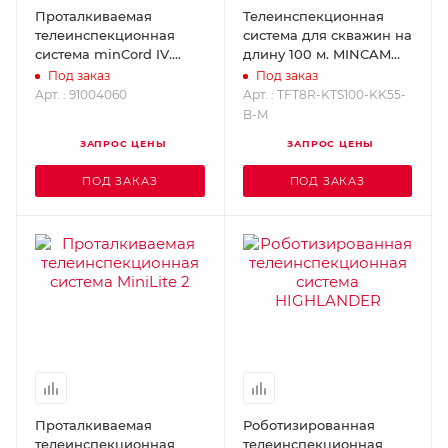
Проталкиваемая
Телеинспекционная
телеинспекционная
система для скважин на
система minCord IV.
длину 100 м. MINCAM
MINCAM 91004060
TFT8R-KTS100-KK55-B-M
Под заказ
Под заказ
Арт. : 91004060
Арт. : TFT8R-KTS100-KK55-
B-M
ЗАПРОС ЦЕНЫ
ЗАПРОС ЦЕНЫ
ПОД ЗАКАЗ
ПОД ЗАКАЗ
Проталкиваемая
Роботизированная
телеинспекционная
телеинспекционная