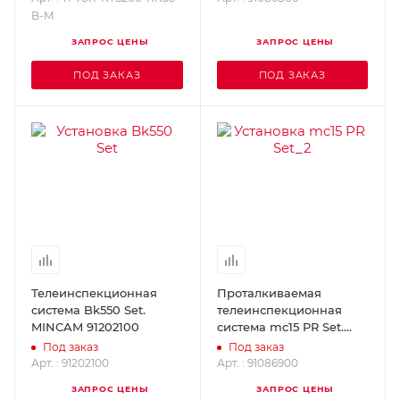
B-M
ЗАПРОС ЦЕНЫ
ЗАПРОС ЦЕНЫ
ПОД ЗАКАЗ
ПОД ЗАКАЗ
Телеинспекционная
Проталкиваемая
система Bk550 Set.
телеинспекционная
MINCAM 91202100
система mc15 PR Set.
MINCAM 91086900
Под заказ
Под заказ
Арт. : 91202100
Арт. : 91086900
ЗАПРОС ЦЕНЫ
ЗАПРОС ЦЕНЫ