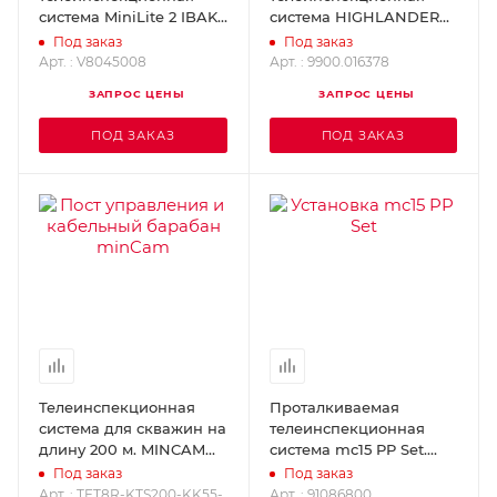
система MiniLite 2 IBAK
система HIGHLANDER
V8045008
RICO 9900.016378
Под заказ
Под заказ
Арт. : V8045008
Арт. : 9900.016378
ЗАПРОС ЦЕНЫ
ЗАПРОС ЦЕНЫ
ПОД ЗАКАЗ
ПОД ЗАКАЗ
Телеинспекционная
Проталкиваемая
система для скважин на
телеинспекционная
длину 200 м. MINCAM
система mc15 PP Set.
TFT8R-KTS200-KK55-B-M
MINCAM 91086800
Под заказ
Под заказ
Арт. : TFT8R-KTS200-KK55-
Арт. : 91086800