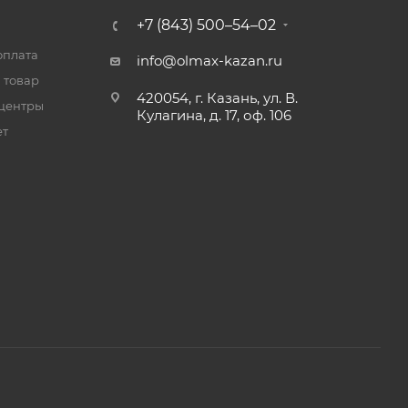
+7 (843) 500–54–02
оплата
info@olmax-kazan.ru
 товар
420054, г. Казань, ул. В.
центры
Кулагина, д. 17, оф. 106
ет