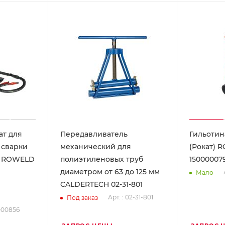
ат для
Передавливатель
Гильотин
 сварки
механический для
(Рокат) 
б ROWELD
полиэтиленовых труб
15000007
диаметром от 63 до 125 мм
Мало
CALDERTECH 02-31-801
Арт. : 02-31-801
Под заказ
0000856