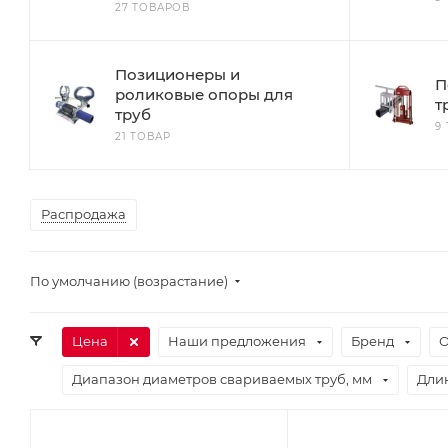
27 ТОВАРОВ
Позиционеры и
П
роликовые опоры для
т
труб
9
21 ТОВАР
Распродажа
По умолчанию (возрастание)
Цена
Наши предложения
Бренд
О
Диапазон диаметров свариваемых труб, мм
Длин