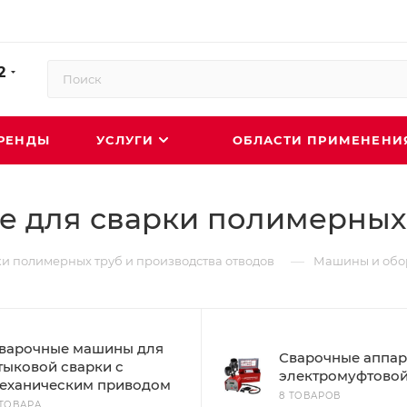
2
РЕНДЫ
УСЛУГИ
ОБЛАСТИ ПРИМЕНЕН
 для сварки полимерных
—
и полимерных труб и производства отводов
Машины и обор
варочные машины для
Сварочные аппар
тыковой сварки с
электромуфтовой
еханическим приводом
8 ТОВАРОВ
 ТОВАРА