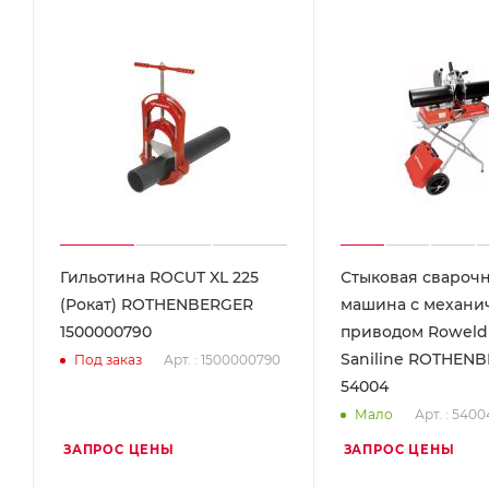
Гильотина ROCUT XL 225
Стыковая свароч
(Рокат) ROTHENBERGER
машина с механи
1500000790
приводом Roweld
Saniline ROTHEN
Арт. : 1500000790
Под заказ
54004
Арт. : 5400
Мало
ЗАПРОС ЦЕНЫ
ЗАПРОС ЦЕНЫ