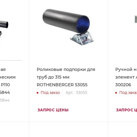
ная
Роликовые подпорки для
Ручной н
ческим
труб до 315 мм
элемент 
P110
ROTHENBERGER 53055
300206
5844
Арт. : 53055
Под заказ
Под зака
 55844
ЗАПРОС ЦЕНЫ
ЗАПРОС 