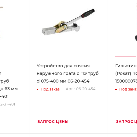
Устройство для снятия
Гильотин
я
наружного грата с ПЭ труб
(Рокат) 
труб
d 075-400 мм 06-20-454
15000007
до 63 мм
Арт. : 06-20-454
Под заказ
Под зака
-401
02-31-401
ЗАПРОС ЦЕНЫ
ЗАПРОС 