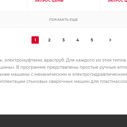
ЗАПРОС ЦЕНЫ
ЗАПРОС 
ПОКАЗАТЬ ЕЩЕ
1
2
3
4
5
 электромуфтами, враструб. Для каждого из этих типов
ны». В программе представлены простые ручные аппар
также машины с механическим и электрогидравлическим
комплектации стыковых сварочных машин для пластмасс