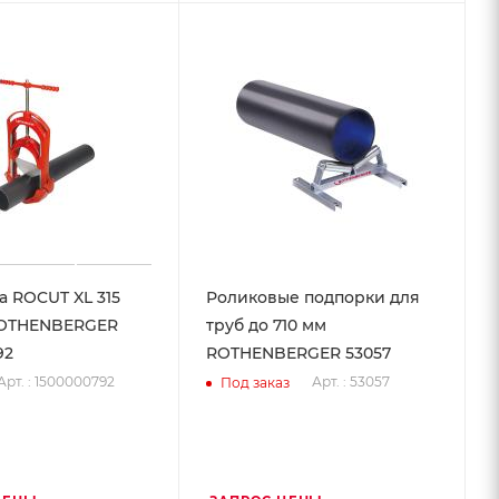
а ROCUT XL 315
Роликовые подпорки для
ROTHENBERGER
труб до 710 мм
92
ROTHENBERGER 53057
Арт. : 1500000792
Арт. : 53057
Под заказ