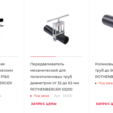
ная
Передавливатель
Роликовы
ческим
механический для
труб до 
 P160
полиэтиленовых труб
ROTHENB
BERGER
диаметром от 32 до 63 мм
Под зака
ROTHENBERGER 53200
4
Арт. : 53200
Под заказ
ЗАПРОС ЦЕНЫ
ЗАПРОС 