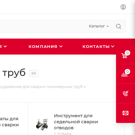
Каталог
ИЯ
КОМПАНИЯ
КОНТАКТЫ
0
 труб
0
89
удование для сварки полимерных труб
Инструмент для
аты для
седельной сварки
 сварки
отводов
2 ТОВАРА