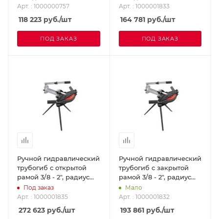
1000001833
Арт. : 1000000757
Арт. : 1000001833
118 223
руб.
/шт
164 781
руб.
/шт
ПОД ЗАКАЗ
ПОД ЗАКАЗ
Ручной гидравлический
Ручной гидравлический
трубогиб с открытой
трубогиб с закрытой
рамой 3/8 - 2", радиус
рамой 3/8 - 2", радиус
длинный SUPER-EGO
короткий SUPER-EGO
Под заказ
Мало
1000001835
1000001832
Арт. : 1000001835
Арт. : 1000001832
272 623
руб.
/шт
193 861
руб.
/шт