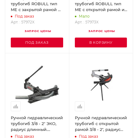
трубогиб ROBULL тип
трубогиб ROBULL тип
ME с закрытой рамой и
ME с открытой рамой и
принадлежностями 3/8 -
принадлежностями 3/8 -
Под заказ
Мало
2" (Робулл)
2" (Робулл)
Арт. : 57972X
Арт. : 57973X
ROTHENBERGER 57972X
ROTHENBERGER 57973X
ЗАПРОС ЦЕНЫ
ЗАПРОС ЦЕНЫ
ПОД ЗАКАЗ
В КОРЗИНУ
Ручной гидравлический
Ручной гидравлический
трубогиб 3/8 - 2" ЭКО,
трубогиб с открытой
радиус длинный.
рамой 3/8 - 2", радиус
SUPER-EGO 1000000757
короткий SUPER-EGO
Под заказ
Под заказ