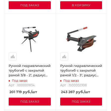
ПОД ЗАКАЗ
В КОРЗИНУ
Ручной гидравлический
Ручной гидравлический
трубогиб с закрытой
трубогиб с закрытой
рамой 3/8 - 2", радиус
рамой 1/2 - 3", радиус
длинный SUPER-EGO
длинный, без треноги
Под заказ
Под заказ
1000001834
SUPER-EGO 1500002308
Арт. : 1000001834
Арт. : 1500002308
201 719
руб.
/шт
243 267
руб.
/шт
ПОД ЗАКАЗ
ПОД ЗАКАЗ