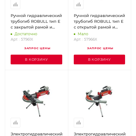
Ручной гидравлический
Ручной гидравлический
трубогиб ROBULL тип E
трубогиб ROBULL тип E
с закрытой рамой и
с открытой рамой и
принадлежностями 3/8 -
принадлежностями 3/8 -
Достаточно
Мало
2" (Робулл)
2" (Робулл)
Арт. : 57961X
Арт. : 57966X
ROTHENBERGER 57961X
ROTHENBERGER 57966X
ЗАПРОС ЦЕНЫ
ЗАПРОС ЦЕНЫ
В КОРЗИНУ
В КОРЗИНУ
Электрогидравлический
Электрогидравлический