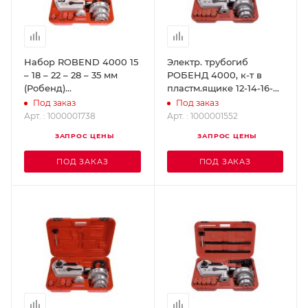
Набор ROBEND 4000 15
Электр. трубогиб
– 18 – 22 – 28 – 35 мм
РОБЕНД 4000, к-т в
(Робенд)
пластм.ящике 12-14-16-
ROTHENBERGER
18-22-28мм
Под заказ
Под заказ
1000001738
ROTHENBERGER
Арт. : 1000001738
Арт. : 1000001552
1000001552
ЗАПРОС ЦЕНЫ
ЗАПРОС ЦЕНЫ
ПОД ЗАКАЗ
ПОД ЗАКАЗ