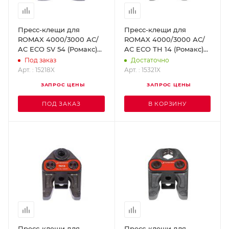
Пресс-клещи для
Пресс-клещи для
ROMAX 4000/3000 АС/
ROMAX 4000/3000 АС/
AC ECO SV 54 (Ромакс)
AC ECO TH 14 (Ромакс)
ROTHENBERGER 15218X
ROTHENBERGER 15321X
Под заказ
Достаточно
Арт. : 15218X
Арт. : 15321X
ЗАПРОС ЦЕНЫ
ЗАПРОС ЦЕНЫ
ПОД ЗАКАЗ
В КОРЗИНУ
Пресс-клещи для
Пресс-клещи для