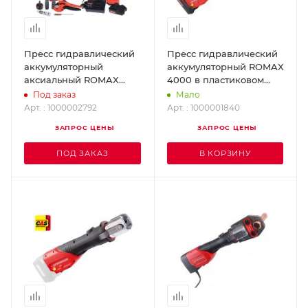
Пресс гидравлический
Пресс гидравлический
аккумуляторный
аккумуляторный ROMAX
аксиальный ROMAX
4000 в пластиковом
AXIAL 16-32 mm
ящике ROTHENBERGER
Под заказ
Мало
ROTHENBERGER
1000001840
Арт. : 1000002792
Арт. : 1000001840
1000002792
ЗАПРОС ЦЕНЫ
ЗАПРОС ЦЕНЫ
ПОД ЗАКАЗ
В КОРЗИНУ