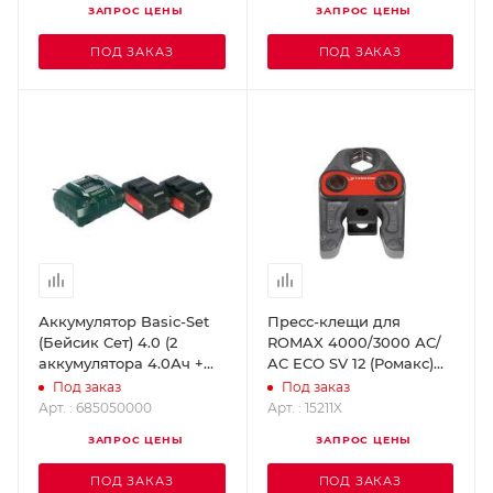
ЗАПРОС ЦЕНЫ
ЗАПРОС ЦЕНЫ
ПОД ЗАКАЗ
ПОД ЗАКАЗ
Аккумулятор Basic-Set
Пресс-клещи для
(Бейсик Сет) 4.0 (2
ROMAX 4000/3000 АС/
аккумулятора 4.0Ач +
AC ECO SV 12 (Ромакс)
ЗУ ASC 30-36)
ROTHENBERGER 15211X
Под заказ
Под заказ
ROTHENBERGER
Арт. : 685050000
Арт. : 15211X
685050000
ЗАПРОС ЦЕНЫ
ЗАПРОС ЦЕНЫ
ПОД ЗАКАЗ
ПОД ЗАКАЗ