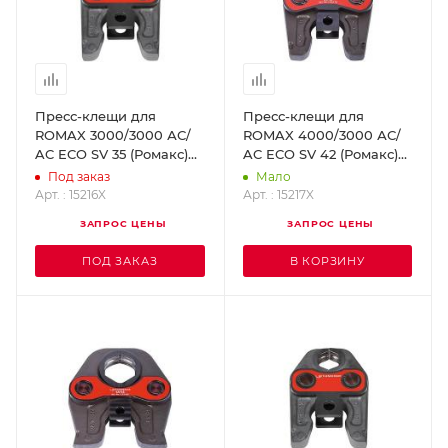
Пресс-клещи для
Пресс-клещи для
ROMAX 3000/3000 АС/
ROMAX 4000/3000 АС/
AC ECO SV 35 (Ромакс)
AC ECO SV 42 (Ромакс)
ROTHENBERGER 15216X
ROTHENBERGER 15217X
Под заказ
Мало
Арт. : 15216X
Арт. : 15217X
ЗАПРОС ЦЕНЫ
ЗАПРОС ЦЕНЫ
ПОД ЗАКАЗ
В КОРЗИНУ