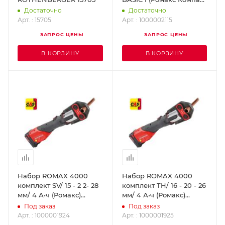
Твин Турбо)
Достаточно
Достаточно
ROTHENBERGER
Арт. : 15705
Арт. : 1000002115
1000002115
ЗАПРОС ЦЕНЫ
ЗАПРОС ЦЕНЫ
В КОРЗИНУ
В КОРЗИНУ
Набор ROMAX 4000
Набор ROMAX 4000
комплект SV/ 15 - 2 2- 28
комплект TH/ 16 - 20 - 26
мм/ 4 А•ч (Ромакс)
мм/ 4 А•ч (Ромакс)
ROTHENBERGER
ROTHENBERGER
Под заказ
Под заказ
1000001924
1000001925
Арт. : 1000001924
Арт. : 1000001925