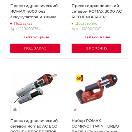
Пресс гидравлический
Пресс гидравлический
ROMAX 4000 без
сетевой ROMAX 3000 AC
аккумулятора и ящика
ROTHENBERGER
ROTHENBERGER
1000001001
Под заказ
Достаточно
1200001764
Арт. : 1200001764
Арт. : 1000001001
ЗАПРОС ЦЕНЫ
ЗАПРОС ЦЕНЫ
ПОД ЗАКАЗ
В КОРЗИНУ
Пресс гидравлический
Набор ROMAX
сетевой Romax AC ECO
COMPACT TWIN TURBO
ROTHENBERGER 15705
BASIC I (Ромакс Компакт