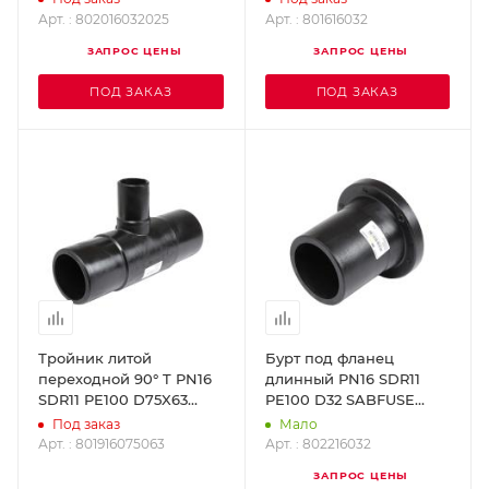
Арт. : 802016032025
Арт. : 801616032
ЗАПРОС ЦЕНЫ
ЗАПРОС ЦЕНЫ
ПОД ЗАКАЗ
ПОД ЗАКАЗ
Тройник литой
Бурт под фланец
переходной 90° T PN16
длинный PN16 SDR11
SDR11 PE100 D75X63
PE100 D32 SABFUSE
SABFUSE 801916075063
802216032
Под заказ
Мало
Арт. : 801916075063
Арт. : 802216032
ЗАПРОС ЦЕНЫ