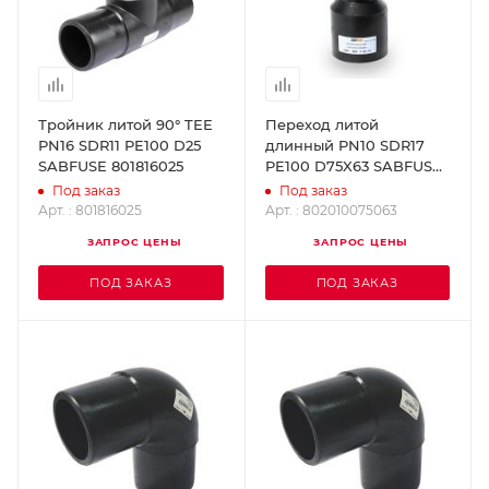
Тройник литой 90° TEE
Переход литой
PN16 SDR11 PE100 D25
длинный PN10 SDR17
SABFUSE 801816025
PE100 D75X63 SABFUSE
802010075063
Под заказ
Под заказ
Арт. : 801816025
Арт. : 802010075063
ЗАПРОС ЦЕНЫ
ЗАПРОС ЦЕНЫ
ПОД ЗАКАЗ
ПОД ЗАКАЗ