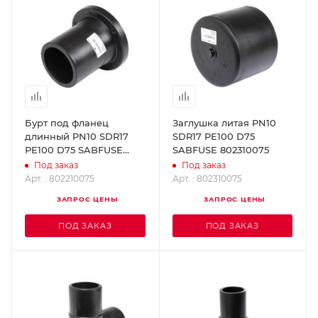
Бурт под фланец
Заглушка литая PN10
длинный PN10 SDR17
SDR17 PE100 D75
PE100 D75 SABFUSE
SABFUSE 802310075
802210075
Под заказ
Под заказ
Арт. : 802210075
Арт. : 802310075
ЗАПРОС ЦЕНЫ
ЗАПРОС ЦЕНЫ
ПОД ЗАКАЗ
ПОД ЗАКАЗ