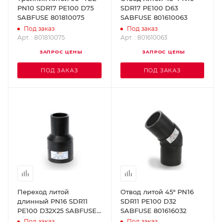
PN10 SDR17 PE100 D75
SDR17 PE100 D63
SABFUSE 801810075
SABFUSE 801610063
Под заказ
Под заказ
Арт. : 801810075
Арт. : 801610063
ЗАПРОС ЦЕНЫ
ЗАПРОС ЦЕНЫ
ПОД ЗАКАЗ
ПОД ЗАКАЗ
Переход литой
Отвод литой 45° PN16
длинный PN16 SDR11
SDR11 PE100 D32
PE100 D32X25 SABFUSE
SABFUSE 801616032
802016032025
Под заказ
Под заказ