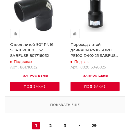
Отвод литой 90° PN16
Переход литой
SDR11 PE100 D32
длинный PN16 SDR11
SABFUSE 801716032
PE100 D40X25 SABFUSE
802016040025
Под заказ
Под заказ
Арт. : 801716032
Арт. : 802016040025
ЗАПРОС ЦЕНЫ
ЗАПРОС ЦЕНЫ
ПОД ЗАКАЗ
ПОД ЗАКАЗ
ПОКАЗАТЬ ЕЩЕ
1
2
3
29