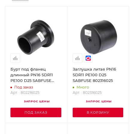
Бурт под фланец
Заглушка литая PN16
длинный PN16 SDR11
SDR11 PE100 D25
PE100 D25 SABFUSE
SABFUSE 802316025
802216025
Под заказ
Много
Арт. : 802216025
Арт. : 802316025
ЗАПРОС ЦЕНЫ
ЗАПРОС ЦЕНЫ
ПОД ЗАКАЗ
В КОРЗИНУ