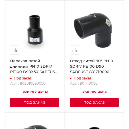
Переход литой
Отвод литой 90° PN10
длинный PN10 SDR17
SDR17 PE100 D90
PE100 D90X50 SABFUSE
SABFUSE 801710090
802010090050
Под заказ
Под заказ
Арт. : 802010090050
Арт. : 801710090
ЗАПРОС ЦЕНЫ
ЗАПРОС ЦЕНЫ
ПОД ЗАКАЗ
ПОД ЗАКАЗ