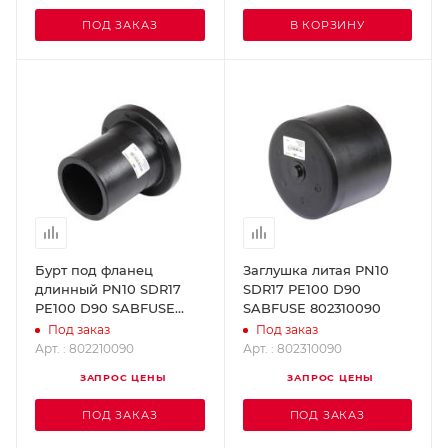
ПОД ЗАКАЗ
В КОРЗИНУ
Бурт под фланец
Заглушка литая PN10
длинный PN10 SDR17
SDR17 PE100 D90
PE100 D90 SABFUSE
SABFUSE 802310090
802210090
Под заказ
Под заказ
Арт. : 802210090
Арт. : 802310090
ЗАПРОС ЦЕНЫ
ЗАПРОС ЦЕНЫ
ПОД ЗАКАЗ
ПОД ЗАКАЗ