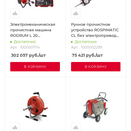
Электромеханическая
Ручное прочистное
прочистная машина
устройство ROSPIMATIC
RODRUM L 20
CL без электропривода
ROTHENBERGER
(в наборе со
Достаточно
Достаточно
1000001714
спиралями)
Арт. : 1000001714
Арт. : 1000002299
ROTHENBERGER
302 057
руб.
/шт
75 421
руб.
/шт
1000002299
В КОРЗИНУ
В КОРЗИНУ