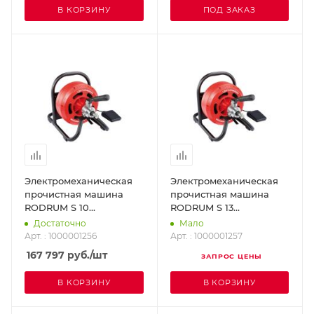
В КОРЗИНУ
ПОД ЗАКАЗ
Электромеханическая
Электромеханическая
прочистная машина
прочистная машина
RODRUM S 10
RODRUM S 13
ROTHENBERGER
ROTHENBERGER
Достаточно
Мало
1000001256
1000001257
Арт. : 1000001256
Арт. : 1000001257
167 797
руб.
/шт
ЗАПРОС ЦЕНЫ
В КОРЗИНУ
В КОРЗИНУ