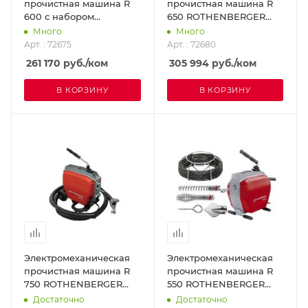
прочистная машина R
прочистная машина R
600 с набором
650 ROTHENBERGER
принадлежностей и
72680
Много
Много
инструмента
Арт. : 72675
Арт. : 72680
ROTHENBERGER 72675
261 170
руб.
/ком
305 994
руб.
/ком
В КОРЗИНУ
В КОРЗИНУ
Электромеханическая
Электромеханическая
прочистная машина R
прочистная машина R
750 ROTHENBERGER
550 ROTHENBERGER
72689
79890X
Достаточно
Достаточно