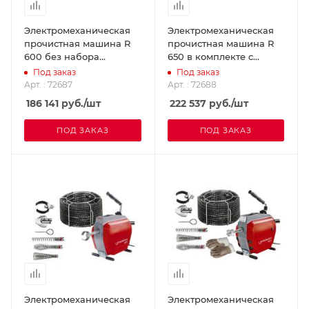
Электромеханическая
Электромеханическая
прочистная машина R
прочистная машина R
600 без набора
650 в комплекте с
принадлежностей и
виброгасящим шлангом
Под заказ
Под заказ
инструмента
ROTHENBERGER 72688
Арт. : 72687
Арт. : 72688
ROTHENBERGER 72687
186 141
руб.
/шт
222 537
руб.
/шт
ПОД ЗАКАЗ
ПОД ЗАКАЗ
Электромеханическая
Электромеханическая