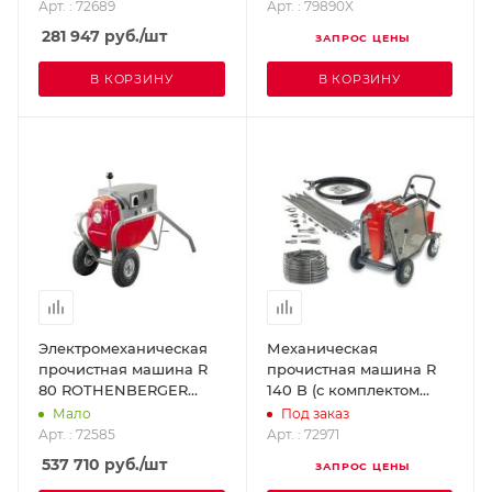
Арт. : 72689
Арт. : 79890X
281 947
руб.
/шт
ЗАПРОС ЦЕНЫ
В КОРЗИНУ
В КОРЗИНУ
Электромеханическая
Механическая
прочистная машина R
прочистная машина R
80 ROTHENBERGER
140 B (с комплектом
72585
штанг и насадок)
Мало
Под заказ
ROTHENBERGER 72971
Арт. : 72585
Арт. : 72971
537 710
руб.
/шт
ЗАПРОС ЦЕНЫ