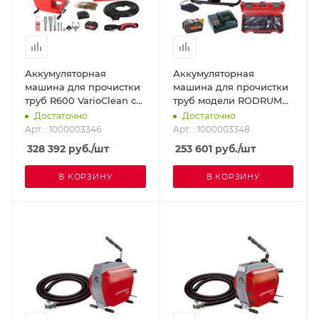
Аккумуляторная
Аккумуляторная
машина для прочистки
машина для прочистки
труб R600 VarioClean с
труб модели RODRUM
набором спиралей и
VarioClean с набором
Достаточно
Достаточно
инструмента
инструмента
Арт. : 1000003346
Арт. : 1000003348
ROTHENBERGER
ROTHENBERGER
328 392
руб.
/шт
253 601
руб.
/шт
1000003346
1000003348
В КОРЗИНУ
В КОРЗИНУ