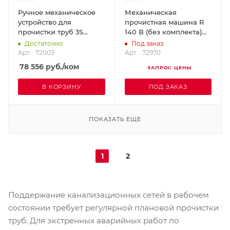
Ручное механическое
Механическая
устройство для
прочистная машина R
прочистки труб 3S
140 B (без комплекта)
ROTHENBERGER 72003
ROTHENBERGER 72970
Достаточно
Под заказ
Арт. : 72003
Арт. : 72970
78 556
руб.
/ком
ЗАПРОС ЦЕНЫ
В КОРЗИНУ
ПОД ЗАКАЗ
ПОКАЗАТЬ ЕЩЕ
1
2
Поддержание канализационных сетей в рабочем
состоянии требует регулярной плановой прочистки
труб. Для экстренных аварийных работ по