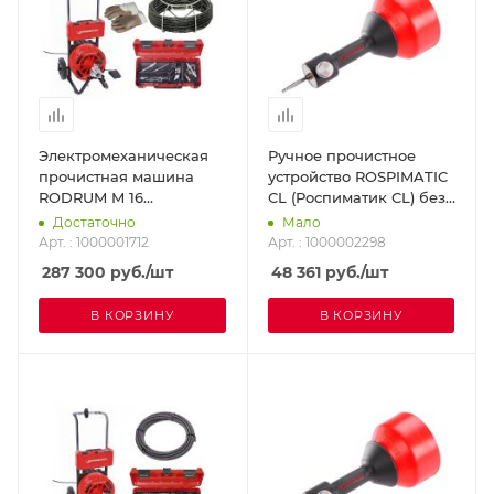
Электромеханическая
Ручное прочистное
прочистная машина
устройство ROSPIMATIC
RODRUM M 16
CL (Роспиматик CL) без
ROTHENBERGER
электропривода
Достаточно
Мало
1000001712
ROTHENBERGER
Арт. : 1000001712
Арт. : 1000002298
1000002298
287 300
руб.
/шт
48 361
руб.
/шт
В КОРЗИНУ
В КОРЗИНУ