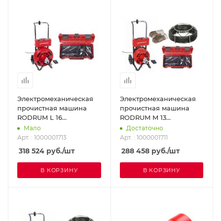
Электромеханическая
Электромеханическая
прочистная машина
прочистная машина
RODRUM L 16
RODRUM M 13
ROTHENBERGER
ROTHENBERGER
Мало
Достаточно
1000001713
1000001711
Арт. : 1000001713
Арт. : 1000001711
318 524
руб.
/шт
288 458
руб.
/шт
В КОРЗИНУ
В КОРЗИНУ