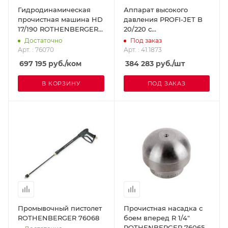
Гидродинамическая
Аппарат высокого
прочистная машина HD
давления PROFI-JET B
17/190 ROTHENBERGER
20/220 с
76070
гидродинамическим
Достаточно
Под заказ
шлангом 40 м и
Арт. : 76070
Арт. : 41.1873
прочитсной насадкой
697 195
руб.
/ком
384 283
руб.
/шт
KRANZLE 41.1873
В КОРЗИНУ
ПОД ЗАКАЗ
Промывочный пистолет
Прочистная насадка с
ROTHENBERGER 76068
боем вперед R 1/4"
ROTHENBERGER 76065