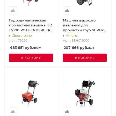
Гидродинамическая
Машина высокого
прочистная машина HD
давления для
13/100 ROTHENBERGER
прочистки труб SUPER-
76020
EGO SEH019000
Достаточно
Много
Арт. : 76020
Арт. : SEH019000
483 851
руб.
/ком
207 666
руб.
/шт
В КОРЗИНУ
В КОРЗИНУ