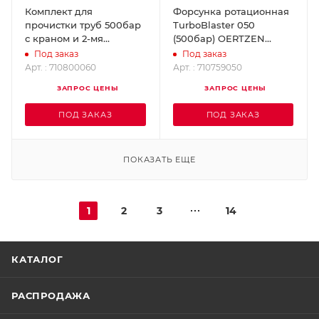
Комплект для
Форсунка ротационная
прочистки труб 500бар
TurboBlaster 050
с краном и 2-мя
(500бар) OERTZEN
форсунками 53м
710759050
Под заказ
Под заказ
OERTZEN 710800060
Арт. : 710800060
Арт. : 710759050
ЗАПРОС ЦЕНЫ
ЗАПРОС ЦЕНЫ
ПОД ЗАКАЗ
ПОД ЗАКАЗ
ПОКАЗАТЬ ЕЩЕ
1
2
3
14
КАТАЛОГ
РАСПРОДАЖА