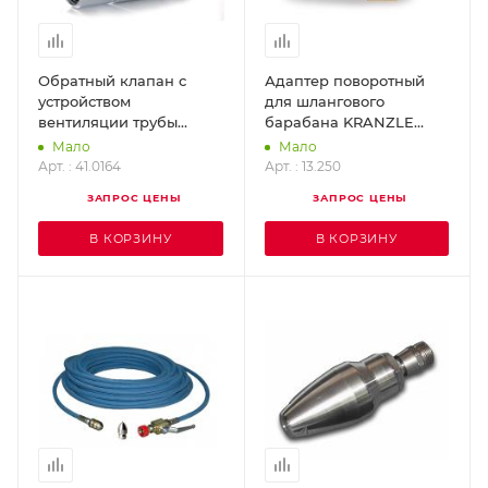
Обратный клапан с
Адаптер поворотный
устройством
для шлангового
вентиляции трубы
барабана KRANZLE
KRANZLE 41.0164
13.250
Мало
Мало
Арт. : 41.0164
Арт. : 13.250
ЗАПРОС ЦЕНЫ
ЗАПРОС ЦЕНЫ
В КОРЗИНУ
В КОРЗИНУ