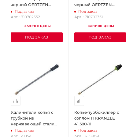
черный OERTZEN
черный OERTZEN
710702352
710702351
Под заказ
Под заказ
Арт. : 710702352
Арт. : 710702351
ЗАПРОС ЦЕНЫ
ЗАПРОС ЦЕНЫ
ПОД ЗАКАЗ
ПОД ЗАКАЗ
Удлинители копья с
Копье-турбокиллер с
трубкой из
соплом 11 KRANZLE
нержавеющей стали
41.580-11
(1000 мм) KRANZLE
Под заказ
Под заказ
41.154
Арт. : 41.154
Арт. : 41.580-11