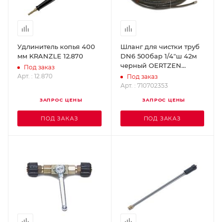
Удлинитель копья 400
Шланг для чистки труб
мм KRANZLE 12.870
DN6 500бар 1/4"ш 42м
черный OERTZEN
Под заказ
710702353
Арт. : 12.870
Под заказ
Арт. : 710702353
ЗАПРОС ЦЕНЫ
ЗАПРОС ЦЕНЫ
ПОД ЗАКАЗ
ПОД ЗАКАЗ