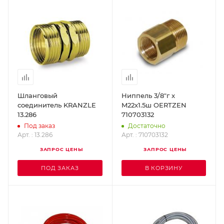
Шланговый
Ниппель 3/8"г x
соединитель KRANZLE
M22x1.5ш OERTZEN
13.286
710703132
Под заказ
Достаточно
Арт. : 13.286
Арт. : 710703132
ЗАПРОС ЦЕНЫ
ЗАПРОС ЦЕНЫ
ПОД ЗАКАЗ
В КОРЗИНУ