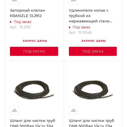
Запорный клапан
Удлинители копья с
KRANZLE 13.2912
трубкой из
нержавеющей стали
Под заказ
(500 мм) KRANZLE
Арт. : 13.2912
Под заказ
15.0048
Арт. : 15.0048
ЗАПРОС ЦЕНЫ
ЗАПРОС ЦЕНЫ
ПОД ЗАКАЗ
ПОД ЗАКАЗ
Шланг для чистки труб
Шланг для чистки труб
DN6 500бар 1/4"ш 32м
DN6 500бар 1/4"ш 22м