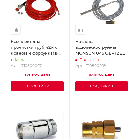
Комплект для
Насадка
прочистки труб 42м с
водопескоструйная
краном и форсунками
MONSUN 045 OERTZEN
для 312Profi OERTZEN
710800269
Мало
Под заказ
710800067
Арт. : 710800067
Арт. : 710800269
ЗАПРОС ЦЕНЫ
ЗАПРОС ЦЕНЫ
В КОРЗИНУ
ПОД ЗАКАЗ