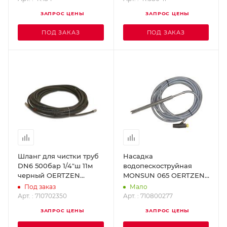
ЗАПРОС ЦЕНЫ
ЗАПРОС ЦЕНЫ
ПОД ЗАКАЗ
ПОД ЗАКАЗ
Шланг для чистки труб
Насадка
DN6 500бар 1/4"ш 11м
водопескоструйная
черный OERTZEN
MONSUN 065 OERTZEN
710702350
710800277
Под заказ
Мало
Арт. : 710702350
Арт. : 710800277
ЗАПРОС ЦЕНЫ
ЗАПРОС ЦЕНЫ