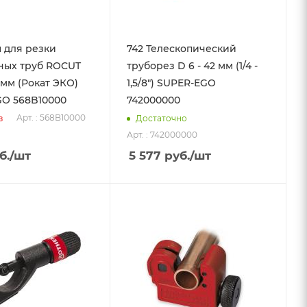
 для резки
742 Телескопический
ных труб ROCUT
труборез D 6 - 42 мм (1/4 -
 мм (Рокат ЭКО)
1,5/8") SUPER-EGO
O 568B10000
742000000
Арт. : 568B10000
з
Достаточно
Арт. : 742000000
б.
/шт
5 577
руб.
/шт