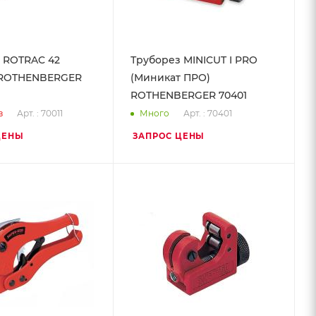
 ROTRAC 42
Труборез MINICUT I PRO
) ROTHENBERGER
(Миникат ПРО)
ROTHENBERGER 70401
Арт. : 70011
Арт. : 70401
з
Много
ЦЕНЫ
ЗАПРОС ЦЕНЫ