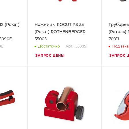
 (Рокат)
Ножницы ROCUT PS 35
Труборез
(Рокат) ROTHENBERGER
(Ротрак
5090E
55005
70011
0E
Арт. : 55005
Достаточно
Под зака
ЗАПРОС ЦЕНЫ
ЗАПРОС 