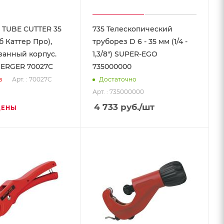
 TUBE CUTTER 35
735 Телескопический
б Каттер Про),
труборез D 6 - 35 мм (1/4 -
анный корпус.
1,3/8") SUPER-EGO
ERGER 70027C
735000000
Арт. : 70027C
з
Достаточно
Арт. : 735000000
4 733
руб.
/шт
ЦЕНЫ