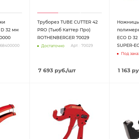
ки
Труборез TUBE CUTTER 42
Ножницы
D 32 мм
PRO (Тьюб Каттер Про)
полимер
0000
ROTHENBERGER 70029
ECO D 32
SUPER-EG
 568400000
Арт. : 70029
Достаточно
Под зака
7 693
руб.
/шт
1 163
ру