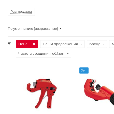
Распродажа
По умолчанию (возрастание)
Цена
Наши предложения
Бренд
М
Частота вращения, об/мин
Хит