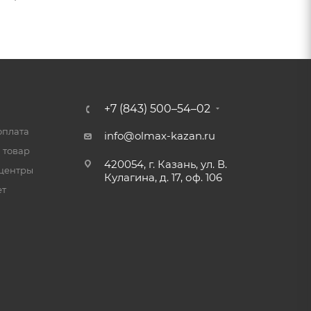
+7 (843) 500–54–02
оплата
info@olmax-kazan.ru
 товар
420054, г. Казань, ул. В.
центры
Кулагина, д. 17, оф. 106
ет