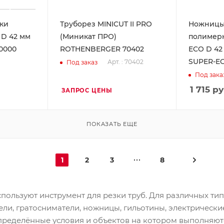
ки
Труборез MINICUT II PRO
Ножницы
 D 42 мм
(Миникат ПРО)
полимер
0000
ROTHENBERGER 70402
ECO D 42
SUPER-E
Арт. : 70402
Под заказ
Под зака
1 715
ру
ЗАПРОС ЦЕНЫ
ПОКАЗАТЬ ЕЩЕ
1
2
3
8
спользуют инструмент для резки труб. Для различных ти
ели, гратосниматели, ножницы, гильотины, электрические
пределённые условия и объектов на котором выполняют