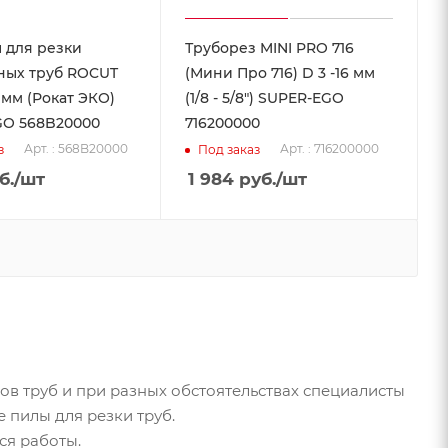
 для резки
Труборез MINI PRO 716
ных труб ROCUT
(Мини Про 716) D 3 -16 мм
 мм (Рокат ЭКО)
(1/8 - 5/8") SUPER-EGO
GO 568B20000
716200000
Арт. : 568B20000
Арт. : 716200000
з
Под заказ
б.
/шт
1 984
руб.
/шт
пов труб и при разных обстоятельствах специалисты
 пилы для резки труб.
ся работы.