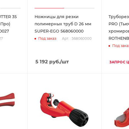
TTER 35
Ножницы для резки
Труборез
 Про)
полимерных труб D 26 мм
PRO (Тью
0027
SUPER-EGO 568060000
хромиров
ROTHENB
27
Арт. : 568060000
Под заказ
Под зака
5 192
руб.
/шт
ЗАПРОС 