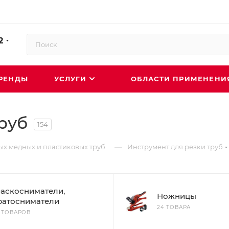
2
РЕНДЫ
УСЛУГИ
ОБЛАСТИ ПРИМЕНЕН
руб
154
—
ых медных и пластиковых труб
Инструмент для резки труб
аскосниматели,
Ножницы
ратосниматели
24 ТОВАРА
5 ТОВАРОВ