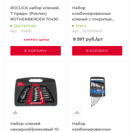
ROCLICK набор ключей,
Набор
7 предм. (Роклик)
комбинированных
ROTHENBERGER 70490
ключей с открытыи
зевом и трещоткой с
Достаточно
Мало
шарниром 8 - 22 мм, 7
Арт. : 70490
Арт. : SEH001400
предметов SUPER-EGO
8 597
руб.
/шт
ЗАПРОС ЦЕНЫ
SEH001400
В КОРЗИНУ
В КОРЗИНУ
Набор ключей
Набор
накидной/рожковый 10-
комбинированных