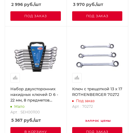
SEH001200
2 996
руб.
/шт
3 970
руб.
/шт
ПОД ЗАКАЗ
ПОД ЗАКАЗ
Набор двухсторонних
Ключ с трещоткой 13 x 17
накидных ключей D 6 -
ROTHENBERGER 70272
22 мм, 8 предметов
Под заказ
SUPER-EGO SEH001100
Арт. : 70272
Мало
Арт. : SEH001100
5 367
руб.
/шт
ЗАПРОС ЦЕНЫ
В КОРЗИНУ
ПОД ЗАКАЗ