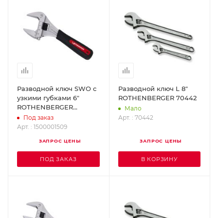
Разводной ключ SWO с
Разводной ключ L 8"
узкими губками 6"
ROTHENBERGER 70442
ROTHENBERGER
Мало
1500001509
Арт. : 70442
Под заказ
Арт. : 1500001509
ЗАПРОС ЦЕНЫ
ЗАПРОС ЦЕНЫ
ПОД ЗАКАЗ
В КОРЗИНУ