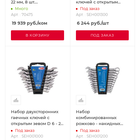
22 мм, 8 шт.
ключей с открытым
ROTHENBERGER 70475
зевом и трещоткой D 8 -
Много
Под заказ
22 мм, 8 предметов
Арт. : 70475
Арт. : SEH001300
SUPER-EGO SEH001300
19 939
руб.
/ком
6 244
руб.
/шт
В КОРЗИНУ
ПОД ЗАКАЗ
Набор двухсторонних
Набор
гаечных ключей с
комбинированных
открытым зевом D 6 - 22
рожково - накидных
мм, 8 ключей SUPER-
ключей D 6-21 мм, 12
Под заказ
Под заказ
EGO SEH001000
ключей SUPER-EGO
Арт. : SEH001000
Арт. : SEH001200