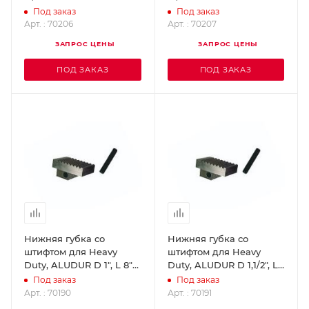
70206
ROTHENBERGER 70207
Под заказ
Под заказ
Арт. : 70206
Арт. : 70207
ЗАПРОС ЦЕНЫ
ЗАПРОС ЦЕНЫ
ПОД ЗАКАЗ
ПОД ЗАКАЗ
Нижняя губка со
Нижняя губка со
штифтом для Heavy
штифтом для Heavy
Duty, ALUDUR D 1", L 8"
Duty, ALUDUR D 1,1/2", L
ROTHENBERGER 70190
10" ROTHENBERGER
Под заказ
Под заказ
70191
Арт. : 70190
Арт. : 70191