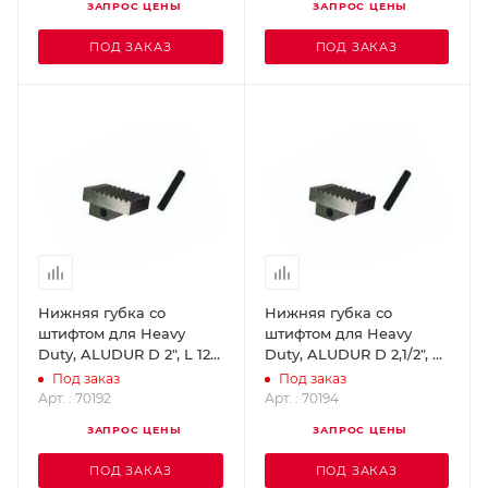
ЗАПРОС ЦЕНЫ
ЗАПРОС ЦЕНЫ
ПОД ЗАКАЗ
ПОД ЗАКАЗ
Нижняя губка со
Нижняя губка со
штифтом для Heavy
штифтом для Heavy
Duty, ALUDUR D 2", L 12 +
Duty, ALUDUR D 2,1/2", L
14" ROTHENBERGER
18" ROTHENBERGER
Под заказ
Под заказ
70192
70194
Арт. : 70192
Арт. : 70194
ЗАПРОС ЦЕНЫ
ЗАПРОС ЦЕНЫ
ПОД ЗАКАЗ
ПОД ЗАКАЗ