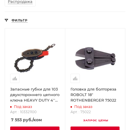
Распродажа
ФИЛЬТР
Запасные губки для 103
Головка для болтореза
двухстороннего цепного
ROBOLT 18"
ключа HEAVY DUTY 4''
ROTHENBERGER 75022
SUPER-EGO 103321100
Под заказ
Под заказ
Арт. : 103321100
Арт. : 75022
7 553
руб.
/ком
ЗАПРОС ЦЕНЫ