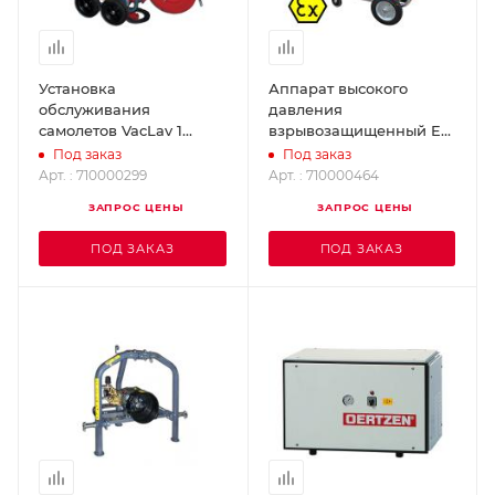
Установка
Аппарат высокого
обслуживания
давления
самолетов VacLav 1
взрывозащищенный E
OERTZEN 710000299
200-20 EX OERTZEN
Под заказ
Под заказ
710000464
Арт. : 710000299
Арт. : 710000464
ЗАПРОС ЦЕНЫ
ЗАПРОС ЦЕНЫ
ПОД ЗАКАЗ
ПОД ЗАКАЗ