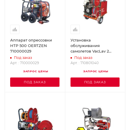
Аппарат опрессовки
Установка
НТР 500 OERTZEN
обслуживания
710000029
самолетов VacLav 2
OERTZEN 710801040
Под заказ
Под заказ
Арт. : 710000029
Арт. : 710801040
ЗАПРОС ЦЕНЫ
ЗАПРОС ЦЕНЫ
ПОД ЗАКАЗ
ПОД ЗАКАЗ