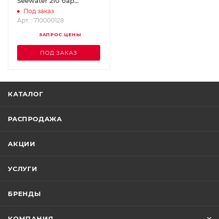
Seewater 210 бар
OERTZEN 710000128
Под заказ
Арт. : 710000128
ЗАПРОС ЦЕНЫ
ПОД ЗАКАЗ
КАТАЛОГ
РАСПРОДАЖА
АКЦИИ
УСЛУГИ
БРЕНДЫ
КОМПАНИЯ