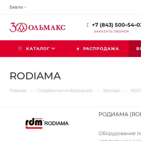
Бавлы
+7 (843) 500–54–0
ЗАКАЗАТЬ ЗВОНОК
КАТАЛОГ
РАСПРОДАЖА
Б
RODIAMA
—
—
—
Главная
Справочная информация
Бренды
ROD
РОДИАМА (RODI
Оборудование под