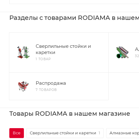
Разделы с товарами RODIAMA в нашем
Сверлильные стойки и
А
каретки
3
1 ТОВАР
Распродажа
7 ТОВАРОВ
Товары RODIAMA в нашем магазине
Все
Сверлильные стойки и каретки
1
Алмазные ко