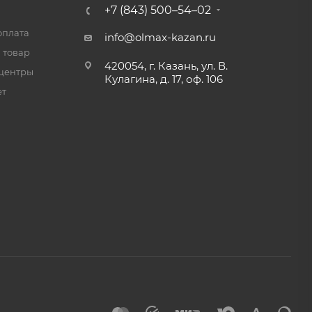
+7 (843) 500–54–02
оплата
info@olmax-kazan.ru
 товар
420054, г. Казань, ул. В.
центры
Кулагина, д. 17, оф. 106
ет