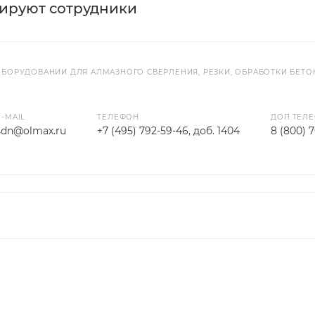
тируют сотрудники
ОБОРУДОВАНИИ ДЛЯ АЛМАЗНОГО СВЕРЛЕНИЯ, РЕЗКИ, ОБРАБОТКИ БЕ
E-MAIL
ТЕЛЕФОН
ДОП.ТЕЛ
sdn@olmax.ru
+7 (495) 792-59-46, доб. 1404
8 (800) 