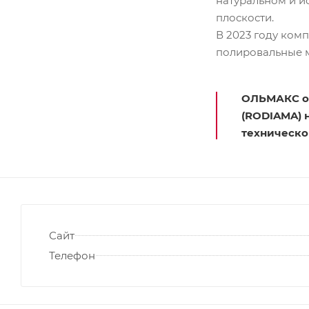
натуральном и и
плоскости.
В 2023 году ко
полировальные 
ОЛЬМАКС
о
(RODIAMA) 
техническо
Сайт
Телефон