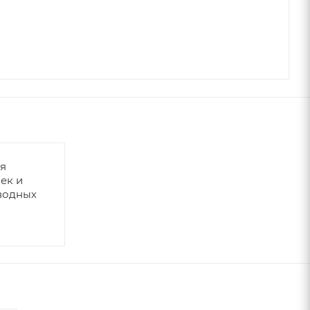
я
ек и
водных