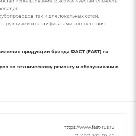
обство использования. Высокая чувствительность
роводов.
убопроводов, так и для локальных сетей.
струкциями и сертификатами соответствия
движение продукции бренда
ФАСТ (FAST)
на
ров по техническому ремонту и обслуживанию
https://www.fast-rus.ru
+7 (495) 792-59-46