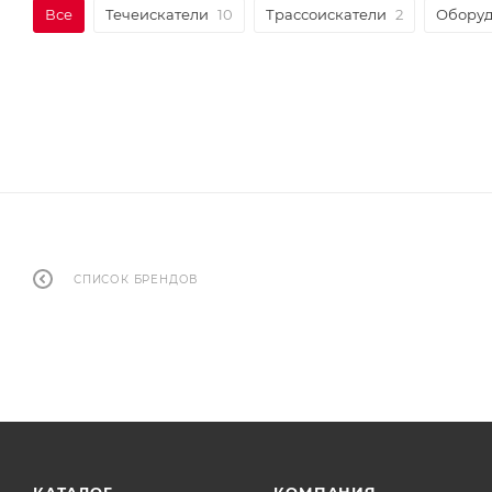
Все
Течеискатели
10
Трассоискатели
2
Оборуд
СПИСОК БРЕНДОВ