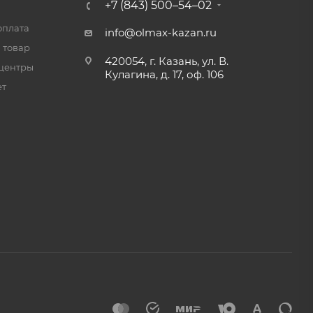
+7 (843) 500–54–02
оплата
info@olmax-kazan.ru
 товар
420054, г. Казань, ул. В.
центры
Кулагина, д. 17, оф. 106
ет