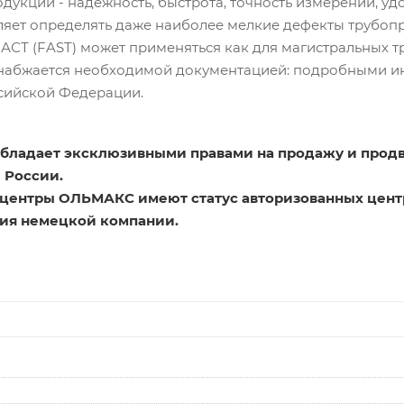
дукции - надёжность, быстрота, точность измерений, уд
яет определять даже наиболее мелкие дефекты трубоп
СТ (FAST) может применяться как для магистральных тр
набжается необходимой документацией: подробными ин
сийской Федерации.
бладает эксклюзивными правами на продажу и про
 России.
центры ОЛЬМАКС имеют статус авторизованных цент
ия немецкой компании.