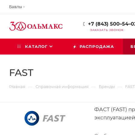
Бавлы
+7 (843) 500–54–0
ЗАКАЗАТЬ ЗВОНОК
КАТАЛОГ
РАСПРОДАЖА
Б
FAST
—
—
—
Главная
Справочная информация
Бренды
FAST
ФАСТ (FAST) п
эксплуатацией