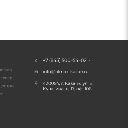
+7 (843) 500–54–02
оплата
info@olmax-kazan.ru
 товар
420054, г. Казань, ул. В.
центры
Кулагина, д. 17, оф. 106
ет