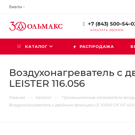
Бавлы
+7 (843) 500–54–0
ЗАКАЗАТЬ ЗВОНОК
КАТАЛОГ
РАСПРОДАЖА
Б
Воздухонагреватель с д
LEISTER 116.056
—
—
Главная
Каталог
Промышленные нагреватели возду
Воздухонагреватель с двойным фланцем LE 10000 DF HT 400 В 