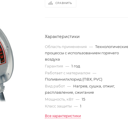
СРАВНИТЬ
Характеристики
Область применения
—
Технологически
процессы с использованием горячего
воздуха
Гарантия
—
1 год
Работает с материалом
—
Поливинилхлорид (ПВХ, PVC)
Вид работ
—
Нагрев, сушка, отжиг,
расплавление, сжигание
Мощность, кВт
—
15
Класс защиты
—
1
Все характеристики