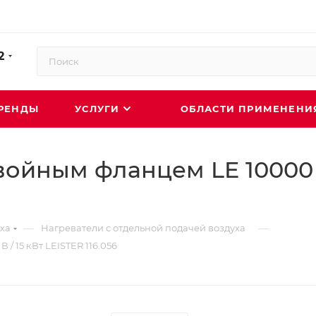
2
РЕНДЫ
УСЛУГИ
ОБЛАСТИ ПРИМЕНЕН
войным фланцем LE 10000 D
—
—
ха
Нагреватели с отдельной подачей воздуха
/ 15 кВт LEISTER 116.056