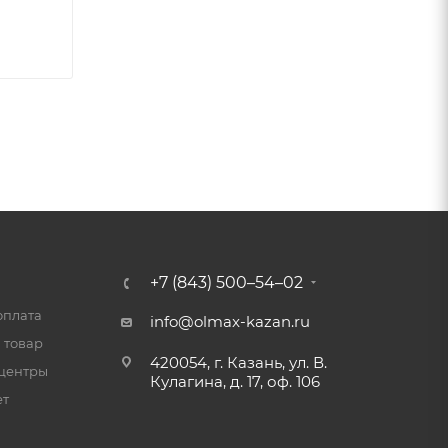
+7 (843) 500–54–02
оплата
info@olmax-kazan.ru
 товар
420054, г. Казань, ул. В.
центры
Кулагина, д. 17, оф. 106
ет