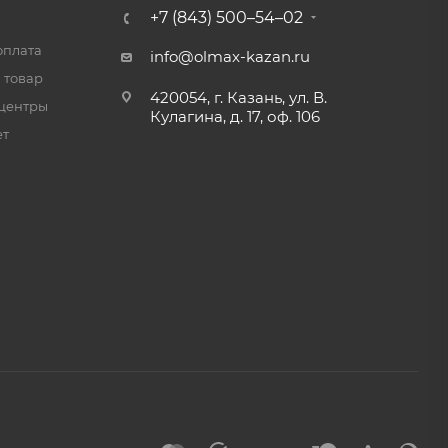
+7 (843) 500–54–02
оплата
info@olmax-kazan.ru
 товар
420054, г. Казань, ул. В.
центры
Кулагина, д. 17, оф. 106
ет