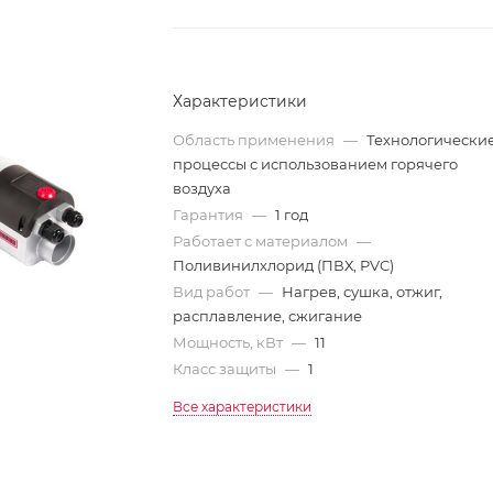
Характеристики
Область применения
—
Технологически
процессы с использованием горячего
воздуха
Гарантия
—
1 год
Работает с материалом
—
Поливинилхлорид (ПВХ, PVC)
Вид работ
—
Нагрев, сушка, отжиг,
расплавление, сжигание
Мощность, кВт
—
11
Класс защиты
—
1
Все характеристики