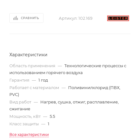
Артикул:
102.169
СРАВНИТЬ
Характеристики
Область применения
—
Технологические процессы с
использованием горячего воздуха
Гарантия
—
1 год
Работает с материалом
—
Поливинилхлорид (ПВХ,
PVC)
Вид работ
—
Нагрев, сушка, отжиг, расплавление,
сжигание
Мощность, кВт
—
5.5
Класс защиты
—
1
Все характеристики