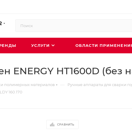
2
РЕНДЫ
УСЛУГИ
ОБЛАСТИ ПРИМЕНЕН
н ENERGY HT1600D (без н
—
ки полимерных материалов
Ручные аппараты для сварки г
DY 160.170
СРАВНИТЬ