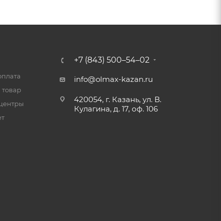
+7 (843) 500–54–02
оплата
info@olmax-kazan.ru
 товар
420054, г. Казань, ул. В.
центры
Кулагина, д. 17, оф. 106
ет