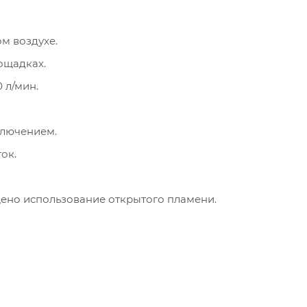
м воздухе.
ощадках.
 л/мин.
ключением.
ок.
щено использование открытого пламени.