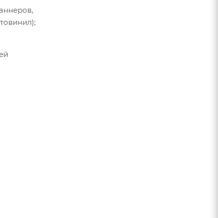
аннеров,
товинил);
ей