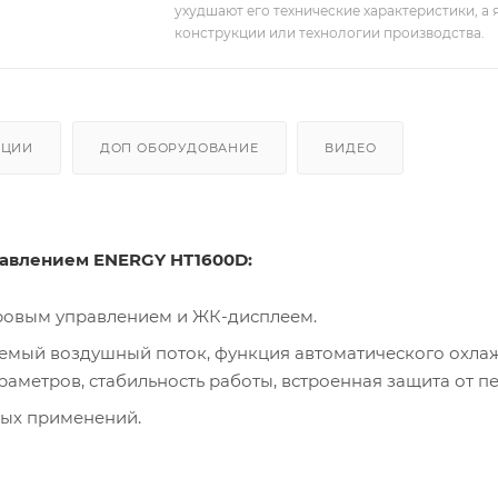
ухудшают его технические характеристики, а
конструкции или технологии производства.
АЦИИ
ДОП ОБОРУДОВАНИЕ
ВИДЕО
равлением ENERGY HT1600D:
ровым управлением и ЖК-дисплеем.
уемый воздушный поток, функция автоматического охла
метров, стабильность работы, встроенная защита от пе
ных применений.