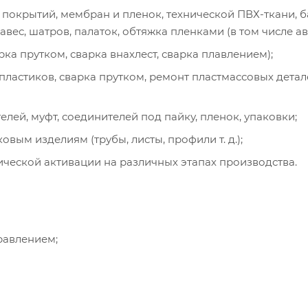
окрытий, мембран и пленок, технической ПВХ-ткани, б
ес, шатров, палаток, обтяжка пленками (в том числе ав
ка прутком, сварка внахлест, сварка плавлением);
пластиков, сварка прутком, ремонт пластмассовых детал
лей, муфт, соединителей под пайку, пленок, упаковки;
ым изделиям (трубы, листы, профили т. д.);
ической активации на различных этапах производства.
равлением;