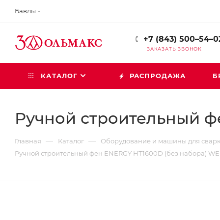
Бавлы
+7 (843) 500–54–0
ЗАКАЗАТЬ ЗВОНОК
КАТАЛОГ
РАСПРОДАЖА
Б
Ручной строительный фе
—
—
Главная
Каталог
Оборудование и машины для свар
Ручной строительный фен ENERGY HT1600D (без набора) WEL