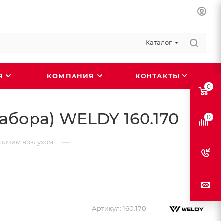
Каталог
ИЯ
КОМПАНИЯ
КОНТАКТЫ
0
абора) WELDY 160.170
0
—
орячим воздухом
Артикул:
160.170