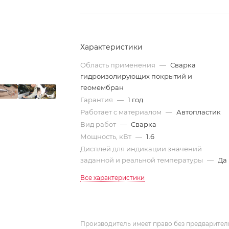
Характеристики
Область применения
—
Сварка
гидроизолирующих покрытий и
геомембран
Гарантия
—
1 год
Работает с материалом
—
Автопластик
Вид работ
—
Сварка
Мощность, кВт
—
1.6
Дисплей для индикации значений
заданной и реальной температуры
—
Да
Все характеристики
Производитель имеет право без предварител