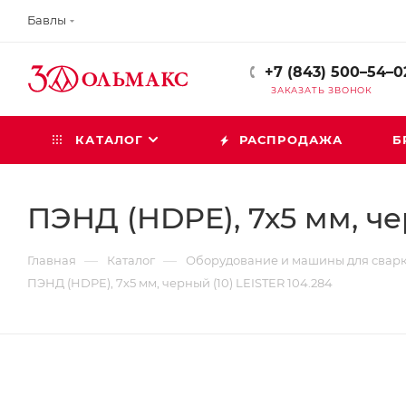
Бавлы
+7 (843) 500–54–0
ЗАКАЗАТЬ ЗВОНОК
КАТАЛОГ
РАСПРОДАЖА
Б
ПЭНД (HDPE), 7х5 мм, че
—
—
Главная
Каталог
Оборудование и машины для свар
ПЭНД (HDPE), 7х5 мм, черный (10) LEISTER 104.284