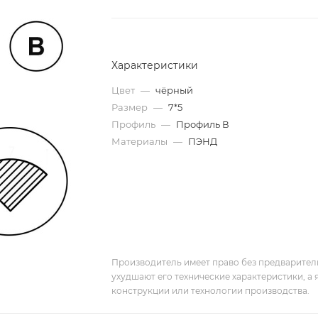
Характеристики
Цвет
—
чёрный
Размер
—
7*5
Профиль
—
Профиль В
Материалы
—
ПЭНД
Производитель имеет право без предварител
ухудшают его технические характеристики, а
конструкции или технологии производства.