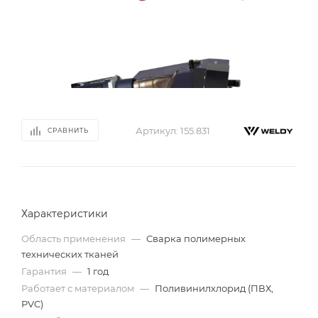
Артикул:
155.831
СРАВНИТЬ
Характеристики
Область применения
—
Сварка полимерных
технических тканей
Гарантия
—
1 год
Работает с материалом
—
Поливинилхлорид (ПВХ,
PVC)