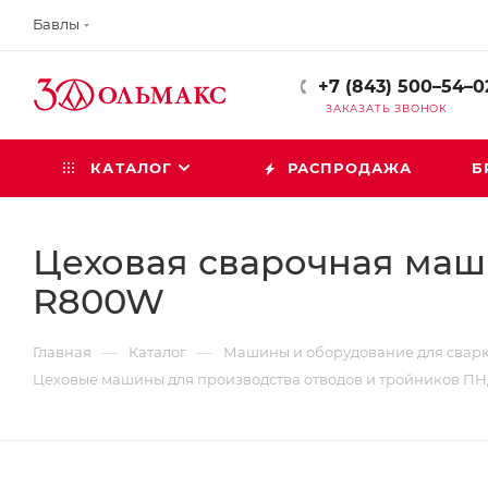
Бавлы
+7 (843) 500–54–0
ЗАКАЗАТЬ ЗВОНОК
КАТАЛОГ
РАСПРОДАЖА
Б
Цеховая сварочная маш
R800W
—
—
Главная
Каталог
Машины и оборудование для сварк
Цеховые машины для производства отводов и тройников П