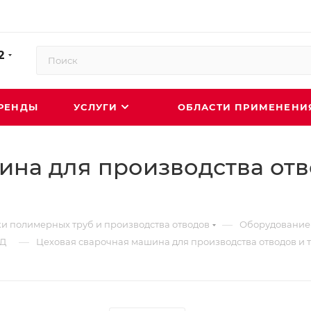
2
РЕНДЫ
УСЛУГИ
ОБЛАСТИ ПРИМЕНЕН
ина для производства отв
—
и полимерных труб и производства отводов
Оборудование 
—
НД
Цеховая сварочная машина для производства отводов и