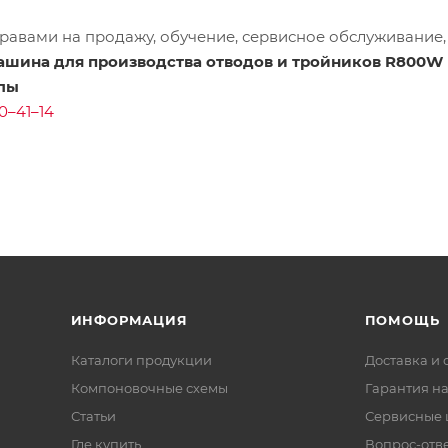
равами на продажу, обучение, сервисное обслуживание,
ашина для производства отводов и тройников R800W
лы
0–41–14
ИНФОРМАЦИЯ
ПОМОЩЬ
Каталоги продукции
Доставка и 
Компоновочные схемы
Гарантия на
Статьи
Сервисные 
Где купить
Вопрос-отв