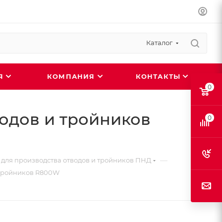
Каталог
ИЯ
КОМПАНИЯ
КОНТАКТЫ
0
одов и тройников
0
—
для производства отводов и тройников ПНД
 тройников R800W