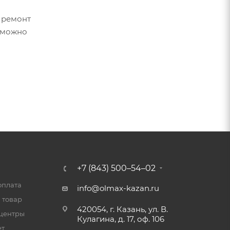
 ремонт
можно
+7 (843) 500–54–02
оплата
info@olmax-kazan.ru
 товар
420054, г. Казань, ул. В.
центры
Кулагина, д. 17, оф. 106
ет