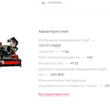
СРАВНИТЬ
Характеристики
Материалы свариваемых труб
—
ПЭ,ПП,ПВДФ
Гарантия
—
1 год
Блок протоколирования
—
Нет
Мощность, кВт
—
47.23
Диапазон диаметров свариваемых труб,
мм
—
450-800
Максимальная температура
нагревательного элемента, t град С
—
27
Все характеристики