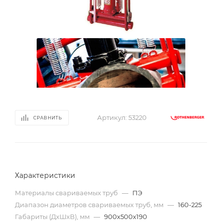
Артикул:
53220
СРАВНИТЬ
Характеристики
Материалы свариваемых труб
—
ПЭ
Диапазон диаметров свариваемых труб, мм
—
160-225
Габариты (ДхШхВ), мм
—
900х500х190