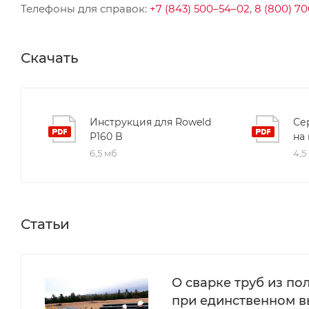
Телефоны для справок:
+7 (843) 500–54–02
,
8 (800) 70
Скачать
Инструкция для Roweld
Се
Р160 B
на
6,5 мб
4,5
Статьи
О сварке труб из п
при единственном 