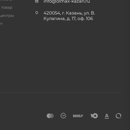
info@olmax-kazan.ru
 товар
420054, г. Казань, ул. В.
центры
Кулагина, д. 17, оф. 106
ет