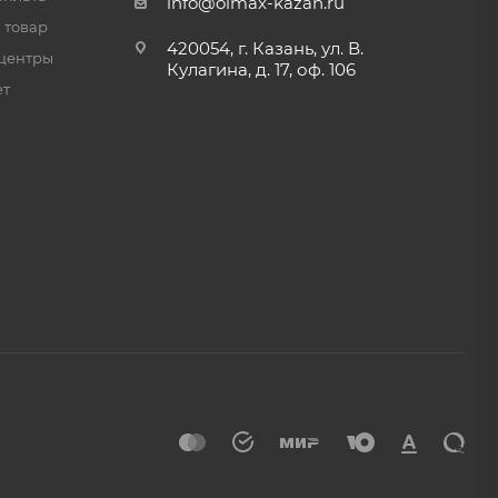
info@olmax-kazan.ru
 товар
420054, г. Казань, ул. В.
центры
Кулагина, д. 17, оф. 106
ет