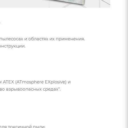
.
лесосах и областях их применения.
онструкции.
ATEX (ATmosphere EXplosive) и
 во взрывоопасных средах".
ля токсичной пыли.