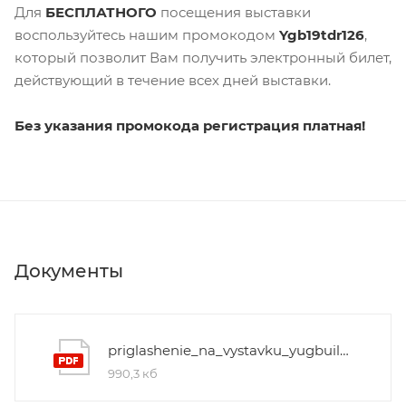
Для
БЕСПЛАТНОГО
посещения выставки
воспользуйтесь нашим промокодом
Ygb19tdr126
,
который позволит Вам получить электронный билет,
действующий в течение всех дней выставки.
Без указания промокода регистрация платная!
Документы
priglashenie_na_vystavku_yugbuild_2019
990,3 кб