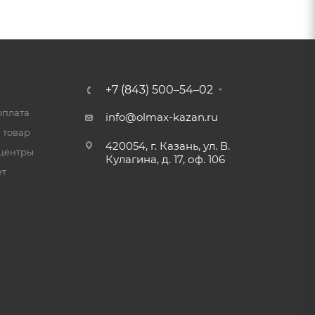
+7 (843) 500–54–02
оплата
info@olmax-kazan.ru
 товар
420054, г. Казань, ул. В.
центры
Кулагина, д. 17, оф. 106
ет