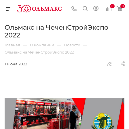
0
0
Ольмакс на ЧеченСтройЭкспо
2022
—
—
—
Главная
О компании
Новости
Ольмакс на ЧеченСтройЭкспо 2022
1 июня 2022