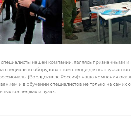
ls специалисты нашей компании, являясь признанными 
на специально оборудованном стенде для конкурсантов 
фессионалы (Ворлдскиллс Россия)» наша компания ока
анием и в обучении специалистов не только на самих с
ьных колледжах и вузах.