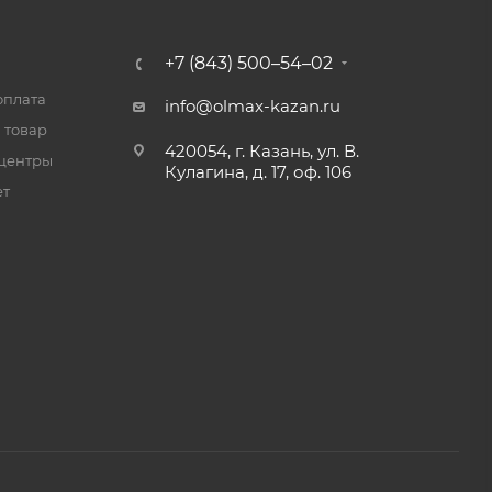
+7 (843) 500–54–02
оплата
info@olmax-kazan.ru
 товар
420054, г. Казань, ул. В.
центры
Кулагина, д. 17, оф. 106
ет