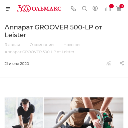
0
0
Аппарат GROOVER 500-LP от
Leister
—
—
—
Главная
О компании
Новости
Аппарат GROOVER 500-LP от Leister
21 июля 2020